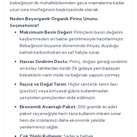
bebeğinizin ilk muhallebilerinden gece mamalarına kadar
uzun süre mutfağınızın başköşesinde olacak.
Neden Beyorganik Organik Pirinç Ununu
Seçmelisiniz?
Maksimum Besin Değeri:
Pirinçlerin besin değerini
kaybetmeden un haline getirilmesiyle hazırlanmıştır.
Bebeğinizin büyüme döneminde ihtiyaç duyduğu
kaliteli karbonhidratı en saf haliyle sunar.
Hassas Sindirim Dostu:
Pirinç, doğası gereği sindirimi
en kolay tahıllardan biridir. Ek gıdaya yeni başlayan
bebeklerin narin mide ve bağırsak yapısını yormaz.
İlaçsız ve Doğal Tarım:
Hiçbir sentetik tarım ilacı
(pestisit) veya kimyasal gübre kullanılmadan
yetiştirilen pirinçlerden elde edilmiştir.
Ekonomik Avantajlı Paket:
500 gramlık iki adet
paket seçeneğiyle hem taze kullanım imkanı sunar
hem de stoklarınızı daha ekonomik şekilde
yenilemenizi sağlar.
Çok Yönlü Kullanım:
Sadece bebek