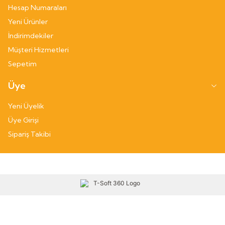
Hesap Numaraları
Yeni Ürünler
İndirimdekiler
Müşteri Hizmetleri
Sepetim
Üye
Yeni Üyelik
Üye Girişi
Sipariş Takibi