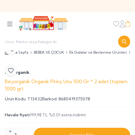
Sitemize Üye Olarak
' hosgeldin10 '
Kodu ile İlk Alışverişinizi
%10 İndirimli Olarak Yapabilirsiniz
Favorileri
Hesabı
Sepe
Paylaş
Ana Sayfa
BEBEK VE ÇOCUK
Ek Gıdalar ve Beslenme Ürünleri
+
Beyorganik
Favoriye Ekle
Beyorganik Organik Pirinç Unu 500 Gr * 2 adet (toplam
1000 gr)
Ürün Kodu:
T13432
Barkod:
8680419375078
Havale fiyatı
199,98
TL
%
0.01
extra indirim