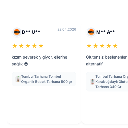
22.04.2026
D** U**
M** A**
★★★★★
★★★★★
kızım severek yiğiyor. ellerine
Glutensiz beslenenler i
sağlık 😍
alternatif
Tombul Tarhana Tombul
Tombul Tarhana Or
Organik Bebek Tarhana 500 gr
Karabuğdaylı Glute
Tarhana 340 Gr