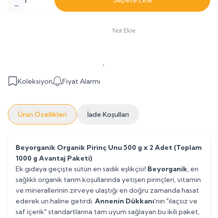
Sepete Ekle
Not Ekle
Koleksiyon
Fiyat Alarmı
Ürün Özellikleri
İade Koşulları
Beyorganik Organik Pirinç Unu 500 g x 2 Adet (Toplam
1000 g Avantaj Paketi)
Ek gıdaya geçişte sütün en sadık eşlikçisi!
Beyorganik
, en
sağlıklı organik tarım koşullarında yetişen pirinçleri, vitamin
ve minerallerinin zirveye ulaştığı en doğru zamanda hasat
ederek un haline getirdi.
Annenin Dükkanı
'nın "ilaçsız ve
saf içerik" standartlarına tam uyum sağlayan bu ikili paket,