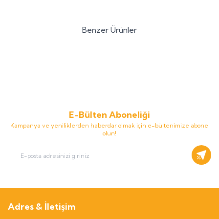
Benzer Ürünler
Beyorganik
Beyorganik Mom's
Beyorganik
BEYORGANİK
Yeni
Mix 315 gr (Anne İçeceği) -
Organik Bebek Pirinç Unu %100
PESTİSİT VE AĞIR METAL
Organik – Katkısız, Glutensiz, Ek
349,90
TL
199,90
TL
ANALİZLİ
Gıda Dönemi İçin
E-Bülten Aboneliği
Kampanya ve yeniliklerden haberdar olmak için e-bültenimize abone
olun!
Kayıt
Adres & İletişim