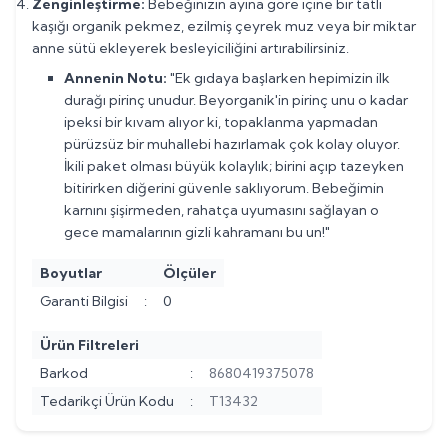
Zenginleştirme:
Bebeğinizin ayına göre içine bir tatlı
kaşığı organik pekmez, ezilmiş çeyrek muz veya bir miktar
anne sütü ekleyerek besleyiciliğini artırabilirsiniz.
Annenin Notu:
"Ek gıdaya başlarken hepimizin ilk
durağı pirinç unudur. Beyorganik'in pirinç unu o kadar
ipeksi bir kıvam alıyor ki, topaklanma yapmadan
pürüzsüz bir muhallebi hazırlamak çok kolay oluyor.
İkili paket olması büyük kolaylık; birini açıp tazeyken
bitirirken diğerini güvenle saklıyorum. Bebeğimin
karnını şişirmeden, rahatça uyumasını sağlayan o
gece mamalarının gizli kahramanı bu un!"
Boyutlar
Ölçüler
Garanti Bilgisi
:
0
Ürün Filtreleri
Barkod
:
8680419375078
Tedarikçi Ürün Kodu
:
T13432