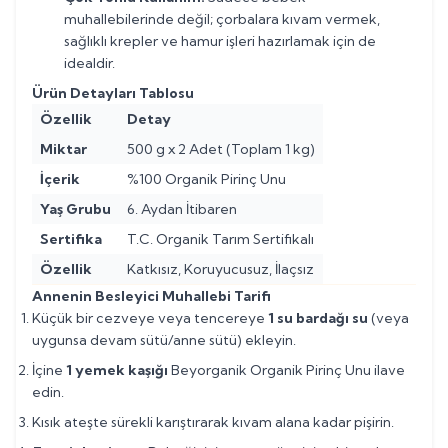
muhallebilerinde değil; çorbalara kıvam vermek,
sağlıklı krepler ve hamur işleri hazırlamak için de
idealdir.
Ürün Detayları Tablosu
Özellik
Detay
Miktar
500 g x 2 Adet (Toplam 1 kg)
İçerik
%100 Organik Pirinç Unu
Yaş Grubu
6. Aydan İtibaren
Sertifika
T.C. Organik Tarım Sertifikalı
Özellik
Katkısız, Koruyucusuz, İlaçsız
Annenin Besleyici Muhallebi Tarifi
Küçük bir cezveye veya tencereye
1 su bardağı su
(veya
uygunsa devam sütü/anne sütü) ekleyin.
İçine
1 yemek kaşığı
Beyorganik Organik Pirinç Unu ilave
edin.
Kısık ateşte sürekli karıştırarak kıvam alana kadar pişirin.