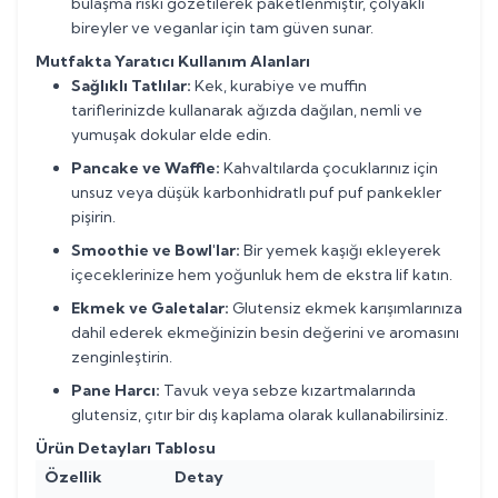
bulaşma riski gözetilerek paketlenmiştir, çölyaklı
bireyler ve veganlar için tam güven sunar.
Mutfakta Yaratıcı Kullanım Alanları
Sağlıklı Tatlılar:
Kek, kurabiye ve muffin
tariflerinizde kullanarak ağızda dağılan, nemli ve
yumuşak dokular elde edin.
Pancake ve Waffle:
Kahvaltılarda çocuklarınız için
unsuz veya düşük karbonhidratlı puf puf pankekler
pişirin.
Smoothie ve Bowl'lar:
Bir yemek kaşığı ekleyerek
içeceklerinize hem yoğunluk hem de ekstra lif katın.
Ekmek ve Galetalar:
Glutensiz ekmek karışımlarınıza
dahil ederek ekmeğinizin besin değerini ve aromasını
zenginleştirin.
Pane Harcı:
Tavuk veya sebze kızartmalarında
glutensiz, çıtır bir dış kaplama olarak kullanabilirsiniz.
Ürün Detayları Tablosu
Özellik
Detay