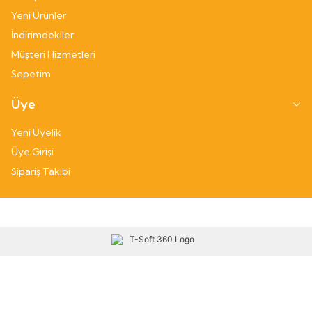
Yeni Ürünler
İndirimdekiler
Müşteri Hizmetleri
Sepetim
Üye
Yeni Üyelik
Üye Girişi
Sipariş Takibi