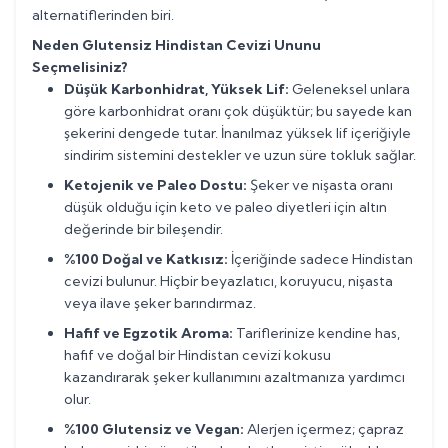
alternatiflerinden biri.
Neden Glutensiz Hindistan Cevizi Ununu
Seçmelisiniz?
Düşük Karbonhidrat, Yüksek Lif:
Geleneksel unlara
göre karbonhidrat oranı çok düşüktür; bu sayede kan
şekerini dengede tutar. İnanılmaz yüksek lif içeriğiyle
sindirim sistemini destekler ve uzun süre tokluk sağlar.
Ketojenik ve Paleo Dostu:
Şeker ve nişasta oranı
düşük olduğu için keto ve paleo diyetleri için altın
değerinde bir bileşendir.
%100 Doğal ve Katkısız:
İçeriğinde sadece Hindistan
cevizi bulunur. Hiçbir beyazlatıcı, koruyucu, nişasta
veya ilave şeker barındırmaz.
Hafif ve Egzotik Aroma:
Tariflerinize kendine has,
hafif ve doğal bir Hindistan cevizi kokusu
kazandırarak şeker kullanımını azaltmanıza yardımcı
olur.
%100 Glutensiz ve Vegan:
Alerjen içermez; çapraz