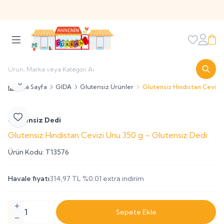
Sitemize Üye Olarak
' hosgeldin10 '
Kodu ile İlk Alışverişinizi
%10 İndirimli Olarak Yapabilirsiniz
Favorileri
Hesabı
Sepe
Paylaş
Ana Sayfa
GIDA
Glutensiz Ürünler
Glutensiz Hindistan Cevizi
Glutensiz Dedi
Favoriye Ekle
Glutensiz Hindistan Cevizi Unu 350 g – Glutensiz Dedi
Ürün Kodu:
T13576
Havale fiyatı
314,97
TL
%
0.01
extra indirim
Sepete Ekle