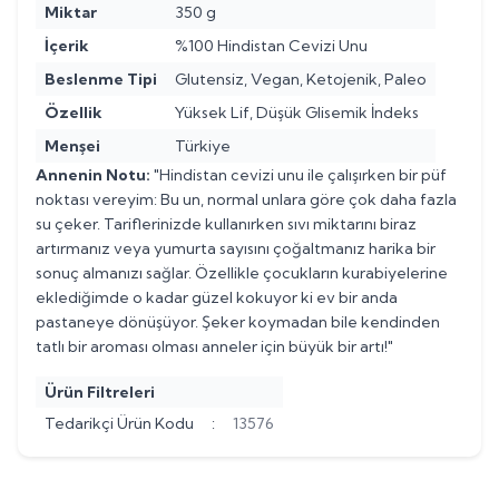
Miktar
350 g
İçerik
%100 Hindistan Cevizi Unu
Beslenme Tipi
Glutensiz, Vegan, Ketojenik, Paleo
Özellik
Yüksek Lif, Düşük Glisemik İndeks
Menşei
Türkiye
Annenin Notu:
"Hindistan cevizi unu ile çalışırken bir püf
noktası vereyim: Bu un, normal unlara göre çok daha fazla
su çeker. Tariflerinizde kullanırken sıvı miktarını biraz
artırmanız veya yumurta sayısını çoğaltmanız harika bir
sonuç almanızı sağlar. Özellikle çocukların kurabiyelerine
eklediğimde o kadar güzel kokuyor ki ev bir anda
pastaneye dönüşüyor. Şeker koymadan bile kendinden
tatlı bir aroması olması anneler için büyük bir artı!"
Ürün Filtreleri
Tedarikçi Ürün Kodu
:
13576