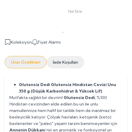
Not Ekle
Koleksiyon
Fiyat Alarmı
Ürün Özellikleri
İade Koşulları
Glutensiz Dedi Glutensiz Hindistan Cevizi Unu
350 g (Düşük Karbonhidrat & Yüksek Lif)
Mutfakta sağlıklı bir devrim!
Glutensiz Dedi
, %100
Hindistan cevizinden elde edilen bu un ile unlu
mamullerinize hem hafif bir tatlılık hem de inanılmaz bir
besleyicilik katıyor. Çölyak hastaları, ketojenik (keto)
beslenenler ve "paleo" yaşam tarzını benimseyenler için
Annenin Dükkanı
’nın en aromatik ve fonksiyonel un