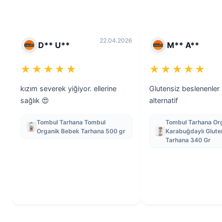
22.04.2026
D** U**
M** A**
★★★★★
★★★★★
kızım severek yiğiyor. ellerine
Glutensiz beslenenler i
sağlık 😍
alternatif
Tombul Tarhana Tombul
Tombul Tarhana Or
Organik Bebek Tarhana 500 gr
Karabuğdaylı Glute
Tarhana 340 Gr