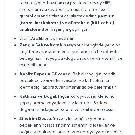
tadına uygun, hazırlaması pratik ve besleyiciliği
maksimum düzeydedir. Ürünümüz, en yüksek
güvenlik standartlarını karşılamak adına
pestisit
(tarım ilacı kalıntısı) ve aflatoksin (küf zehiri)
analizlerinden
başarıyla geçmiştir.
Ürün Özellikleri ve Faydaları
Zengin Sebze Kombinasyonu:
İçeriğinde yer alan
çeşitli mevsim sebzeleri sayesinde, tek bir öğünde
bebeğinizin ihtiyaç duyduğu birçok farklı vitamini ve
minerali sunar.
Analiz Raporlu Güvence:
Bebek sağlığını tehdit
edebilecek zararlı kimyasallar ve küf toksinleri
içermediği laboratuvar ortamında belgelenmiştir.
Katkısız ve Doğal:
Hiçbir koruyucu, renklendirici,
yapay aroma veya ilave tuz içermez. Sadece
doğanın sunduğu saf sebze ve tahıllardan oluşur.
Sindirim Dostu:
Yüksek lif içeriği sayesinde
bebeklerin hassas sindirim sistemini destekler ve
bağırsak fonksiyonlarını düzenlemeye yardımcı olur.