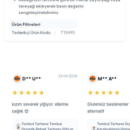
tereyağı ekleyerek besin değerini
zenginleştirebilirsiniz.
Ürün Filtreleri
Tedarikçi Ürün Kodu
:
T13495
22.04.2026
D** U**
M** A**
★★★★★
★★★★★
kızım severek yiğiyor. ellerine
Glutensiz beslenenler i
sağlık 😍
alternatif
Tombul Tarhana Tombul
Tombul Tarhana Or
Organik Bebek Tarhana 500 gr
Karabuğdaylı Glute