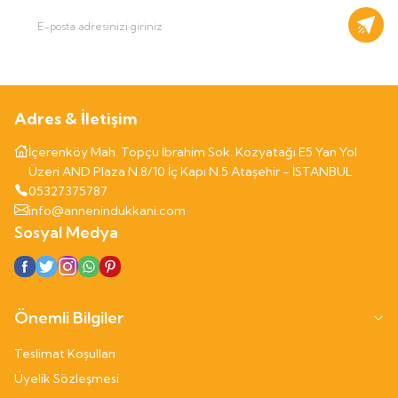
Kayıt
Adres & İletişim
İçerenköy Mah. Topçu İbrahim Sok. Kozyatağı E5 Yan Yol
Üzeri AND Plaza N.8/10 İç Kapı N.5 Ataşehir - İSTANBUL
05327375787
info@annenindukkani.com
Sosyal Medya
Önemli Bilgiler
Teslimat Koşulları
Üyelik Sözleşmesi