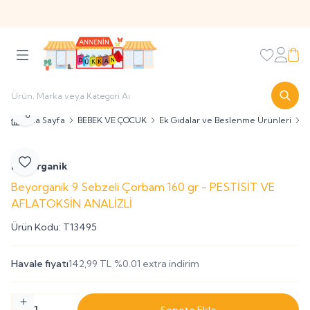
Sitemize Üye Olarak
' hosgeldin10 '
Kodu ile İlk Alışverişinizi
%10 İndirimli Olarak Yapabilirsiniz
Favorileri
Hesabı
Sepe
Paylaş
Ana Sayfa
BEBEK VE ÇOCUK
Ek Gıdalar ve Beslenme Ürünleri
+
Beyorganik
Favoriye Ekle
Beyorganik 9 Sebzeli Çorbam 160 gr - PESTİSİT VE
AFLATOKSİN ANALİZLİ
Ürün Kodu:
T13495
Havale fiyatı
142,99
TL
%
0.01
extra indirim