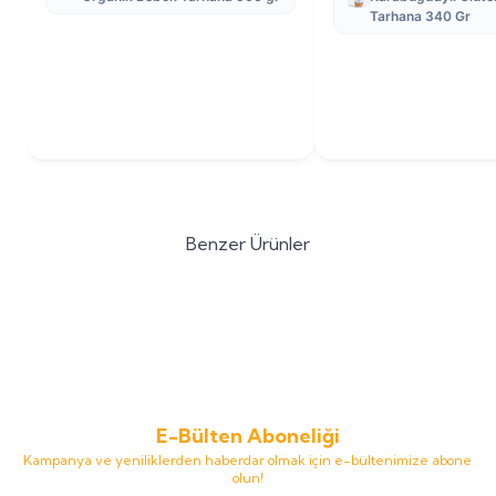
Tarhana 340 Gr
Benzer Ürünler
Beyorganik
Beygurme
Beyorganik
Beyorganik 10
Yeni
Yeni
Karamürverli Karadut Özü 250
Sebzeli Tarhana 200 gr - PESTİSİT
ml (Pestisit Analizli)
VE AFLATOKSİN ANALİZLİ
242,00
TL
183,90
TL
E-Bülten Aboneliği
Kampanya ve yeniliklerden haberdar olmak için e-bültenimize abone
olun!