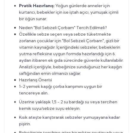
Pratik Hazırlanış:
Yoğun günlerde anneler için
kurtarıcı, bebekler için ise iştah açıcı, yumuşak içimli
bir öğün sunar.
Neden "Bol Sebzeli Çorbam" Tercih Edilmeli?
Özellikle sebze seçen veya sebze tüketmekte
zorlanan çocuklar için "Bol Sebzeli Çorbam", gizli bir
vitamin kaynağıdır. İçeriğindeki sebzeler, bebeklerin
yutma refleksine uygun formda hazırlandığı için 6.
aydan itibaren ek gıda sürecinde güvenle kullanılabilir.
Analizli içeriğiyle, bebeğinize sunduğunuz her kaşığın
saflığından emin olmanızı sağlar.
Hazırlanış Önerisi
1-2 yemek kaşığı çorba karışımını uygun bir
tencereye alın.
Üzerine yaklaşık 1,5 - 2 su bardağı su veya tercihen
kemik suyu/sebze suyu ekleyin.
Kısık ateşte karıştırarak sebzeler yumuşayana kadar
pişirin.
Bebeğinizin tercihine göre bir miktar zeytinyağı veya