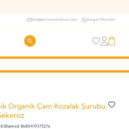
rak Yapabilirsiniz
info@annenindukkani.com
Kargom Nerede?
Favorilerim
Hesabım
Sepetim
ik Organik Çam Kozalak Şurubu
Favoriye
Şekersiz
483
Barkod:
8680419375276