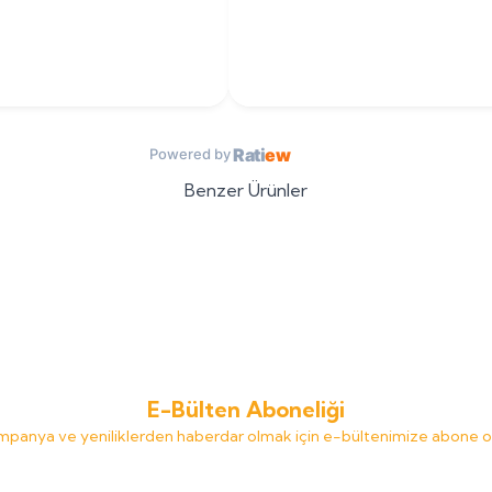
Rati
ew
Powered by
Benzer Ürünler
anik
Beyorganik 10 Sebzeli Tarhana
Beyorganik
Yeni
Beyorganik 
- PESTİSİT VE AFLATOKSİN
(Bebek İrmiği/Bebek Tar
Lİ
0
TL
Unu/Ruşeym)
616,00
TL
E-Bülten Aboneliği
panya ve yeniliklerden haberdar olmak için e-bültenimize abone o