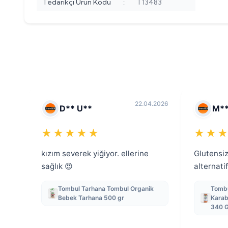
Tedarikçi Ürün Kodu
:
T13483
22.04.2026
D** U**
M**
★★★★★
★★
kızım severek yiğiyor. ellerine
Glutensiz
sağlık 😍
alternatif
Tombul Tarhana Tombul Organik
Tombu
Bebek Tarhana 500 gr
Karab
340 