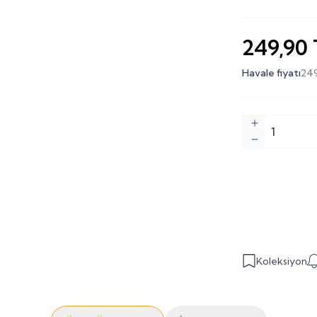
249,90
Havale fiyatı
249
Koleksiyon