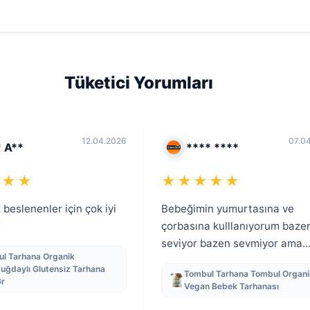
Tüketici Yorumları
12.04.2026
07.0
 A**
**** ****
★★★
★★★★★
 beslenenler için çok iyi
Bebeğimin yumurtasına ve
çorbasına kulllanıyorum baze
seviyor bazen sevmiyor ama
l Tarhana Organik
bence güzel ve sağlıklı
uğdaylı Glutensiz Tarhana
Tombul Tarhana Tombul Organi
Gr
Vegan Bebek Tarhanası