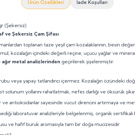
Ürün Özellikleri
İade Koşulları
r (Şekersiz)
af ve Şekersiz Çam Şifası
nlardan toplanan taze yeşil çam kozalaklarının, besin değerle
ül, kozalağın içindeki değerli reçine, uçucu yağlar ve mineralle
e ağır metal analizlerinden
geçirilerek şişelenmiştir.
rubu veya yapay tatlandırıcı içermez. Kozalağın özündeki doğal 
 solunum yollarını rahatlatmak, nefes darlığı ve öksürük şikaye
r ve antioksidanlar sayesinde vücut direncini artırmaya ve m
rmediği laboratuvar analizleriyle belgelenmiş, organik sertifika
su ve hafif buruk aromasıyla tam bir doğa mucizesidir.
meli?