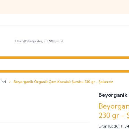
Olarak
' hosgeldin10 '
Kodu ile İlk Alışverişinizi %10 İndirimli Ola
k
Temizlik
leri
Beyorganik Organik Çam Kozalak Şurubu 230 gr - Şekersiz
Beyorganik
Beyorgan
230 gr - 
Ürün Kodu:
T13