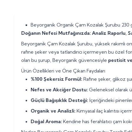
Beyorganik Organik Çam Kozalak Şurubu 230 g
Doğanın Nefesi Mutfağınızda: Analiz Raporlu, S
Beyorganik Çam Kozalak Şurubu, yüksek rakımlı orma
rafine şeker veya tatlandırıcı içermeyen bu özel form
olan bu şurup, Beyorganik güvencesiyle
pestisit v
Ürün Özellikleri ve Öne Çıkan Faydaları
%100 Şekersiz Formül:
Rafine şeker, glikoz şu
Nefes ve Akciğer Dostu:
Geleneksel olarak üst
Güçlü Bağışıklık Desteği:
İçeriğindeki pinenle
Organik ve Analizli:
Kimyasal ilaç kalıntısı içe
Doğal Aroma:
Kendine has ferahlatıcı çam koku
Neden Beyorganik Çam Kozalak Şurubu Tercih Edil