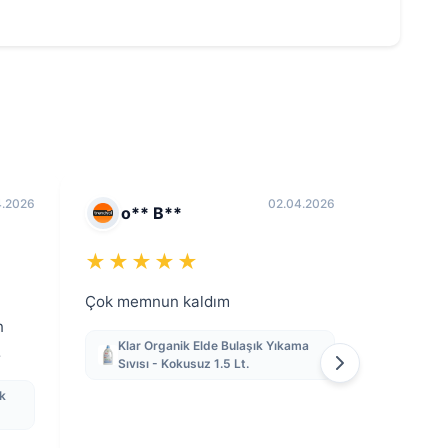
4.2026
02.04.2026
o** B**
P**
★★★★★
★★
Çok memnun kaldım
Çok lezze
n
üzerine 
Klar Organik Elde Bulaşık Yıkama
bitmek ü
Sıvısı - Kokusuz 1.5 Lt.
neden a
k