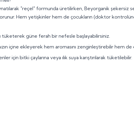
ılarak "reçel" formunda üretilirken, Beyorganik şekersiz seçene
unur. Hem yetişkinler hem de çocukların (doktor kontrolünde) k
ı tüketerek güne ferah bir nefesle başlayabilirsiniz.
zın içine ekleyerek hem aromasını zenginleştirebilir hem de etki
için bitki çaylarına veya ılık suya karıştırılarak tüketilebilir.