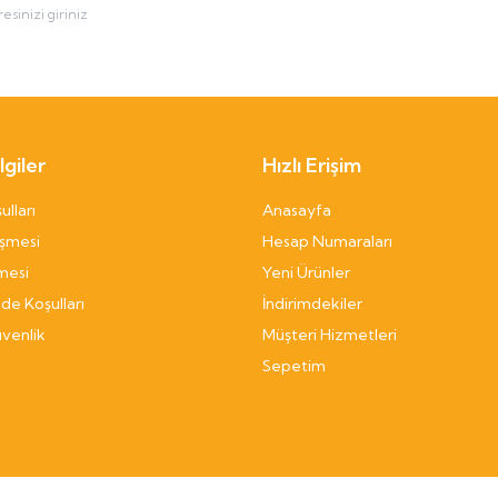
giler
Hızlı Erişim
ulları
Anasayfa
eşmesi
Hesap Numaraları
mesi
Yeni Ürünler
ade Koşulları
İndirimdekiler
üvenlik
Müşteri Hizmetleri
Sepetim