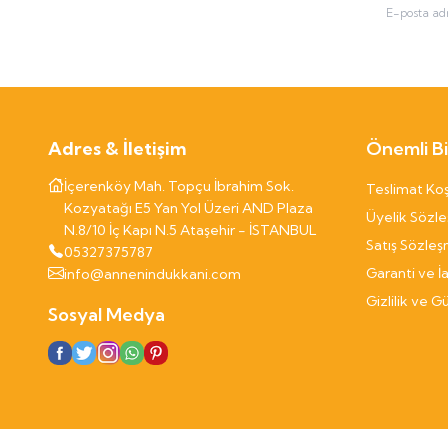
Adres & İletişim
Önemli Bil
İçerenköy Mah. Topçu İbrahim Sok.
Teslimat Koş
Kozyatağı E5 Yan Yol Üzeri AND Plaza
Üyelik Sözl
N.8/10 İç Kapı N.5 Ataşehir - İSTANBUL
Satış Sözleş
05327375787
Garanti ve İ
info@annenindukkani.com
Gizlilik ve G
Sosyal Medya