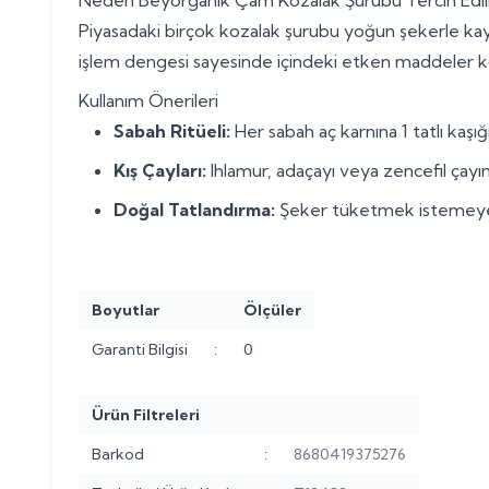
Piyasadaki birçok kozalak şurubu yoğun şekerle kaynat
işlem dengesi sayesinde içindeki etken maddeler kor
Kullanım Önerileri
Sabah Ritüeli:
Her sabah aç karnına 1 tatlı kaşığ
Kış Çayları:
Ihlamur, adaçayı veya zencefil çayını
Doğal Tatlandırma:
Şeker tüketmek istemeyenler 
Boyutlar
Ölçüler
Garanti Bilgisi
:
0
Ürün Filtreleri
Barkod
:
8680419375276