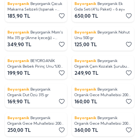
Beyorganik
Beyorganik Çocuk
Beyorganik
Beyorganik Ek
Makarna Sebzeli (Ispanak -
Gıda Seti (4'lü Paket) - 6 ay+
Pancar - Balkabağı) 240 gr
185,90
TL
650,00
TL
Beyorganik
Beyorganik Mom's
Beyorganik
Beyorganik Nohut
Yeni
Mix 315 gr (Anne İçeceği) -
Unu 500 gr
PESTİSİT VE AĞIR METAL
349,90
TL
125,00
TL
ANALİZLİ
Beyorganik
BEYORGANİK
Beyorganik
Beyorganik
Organik Bebek Pirinç Unu %100
Organik Çam Kozalak Şurubu
Organik – Katkısız, Glutensiz,
230 gr - Şekersiz
199,90
TL
249,90
TL
Ek Gıda Dönemi İçin
Beyorganik
Beyorganik
Beyorganik
Beyorganik
Organik Dut Özü 315 gr
Organik Gece Muhallebisi 200
gr - PESTİSİT VE AFLATOKSİN
169,90
TL
160,00
TL
ANALİZLİ
Beyorganik
Beyorganik
Beyorganik
Beyorganik
Organik Gece Muhallebisi 200
Organik Gece Muhallebisi 200
gr - PESTİSİT VE AFLATOKSİN
gr - PESTİSİT VE AFLATOKSİN
250,00
TL
360,00
TL
ANALİZLİ - 2 x 200 gr
ANALİZLİ - 3 x 200 gr