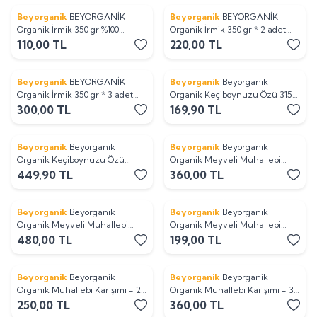
Beyorganik
BEYORGANİK
Beyorganik
BEYORGANİK
Organik İrmik 350 gr %100
Organik İrmik 350 gr * 2 adet
Organik Buğday – Katkısız,
(700 gr) %100 Organik Buğday –
110,00
TL
220,00
TL
Koruyucusuz, Bebek Ek Gıda
Katkısız, Koruyucusuz, Bebek
İçin
Ek Gıda İçin
Beyorganik
BEYORGANİK
Beyorganik
Beyorganik
Organik İrmik 350 gr * 3 adet
Organik Keçiboynuzu Özü 315
(1050 gr) %100 Organik Buğday –
gr
300,00
TL
169,90
TL
Katkısız, Koruyucusuz, Bebek
Ek Gıda İçin
Beyorganik
Beyorganik
Beyorganik
Beyorganik
Organik Keçiboynuzu Özü
Organik Meyveli Muhallebi
Organik Dut Özü Organik Üzüm
Karışımı 200 gr - 2 x 200 gr
449,90
TL
360,00
TL
Özü 3'lü set (PESTİSİT VE AĞIR
METAL ANALİZLİ)
Beyorganik
Beyorganik
Beyorganik
Beyorganik
Organik Meyveli Muhallebi
Organik Meyveli Muhallebi
Karışımı 200 gr - 3 x 200 gr
Karışımı 200 gr - PESTİSİT VE
480,00
TL
199,00
TL
AFLATOKSİN ANALİZLİ
Beyorganik
Beyorganik
Beyorganik
Beyorganik
Organik Muhallebi Karışımı - 2 x
Organik Muhallebi Karışımı - 3 x
200 gr
200 gr
250,00
TL
360,00
TL