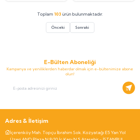
Toplam
103
ürün bulunmaktadır.
Önceki
Sonraki
E-Bülten Aboneliği
Kampanya ve yeniliklerden haberdar olmak için e-bültenimize abone
olun!
Kayıt
Adres & İletişim
İçerenköy Mah. Topçu İbrahim Sok. Kozyatağı E5 Yan Yol
Üzeri AND Plaza N.8/10 İç Kapı N.5 Ataşehir - İSTANBUL