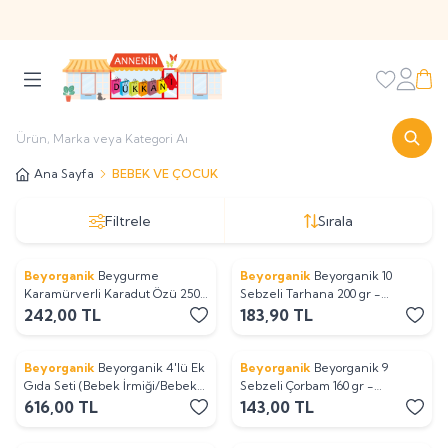
Sitemize Üye Olarak
' hosgeldin10 '
Kodu ile İlk Alışverişinizi
%10 İndirimli Olarak Yapabilirsiniz
Favorileri
Hesabı
Sepe
Ana Sayfa
BEBEK VE ÇOCUK
Filtrele
Sırala
Beyorganik
Beygurme
Beyorganik
Beyorganik 10
Yeni
Yeni
Karamürverli Karadut Özü 250
Sebzeli Tarhana 200 gr -
ml (Pestisit Analizli)
PESTİSİT VE AFLATOKSİN
242,00
TL
183,90
TL
ANALİZLİ
Beyorganik
Beyorganik 4'lü Ek
Beyorganik
Beyorganik 9
Yeni
Yeni
Gıda Seti (Bebek İrmiği/Bebek
Sebzeli Çorbam 160 gr -
Tarhanası/Pirinç Unu/Ruşeym)
PESTİSİT VE AFLATOKSİN
616,00
TL
143,00
TL
ANALİZLİ